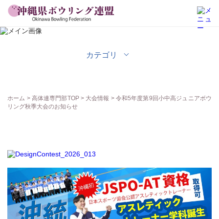
高体連専門部
カテゴリ
ホーム
>
高体連専門部TOP
>
大会情報
> 令和5年度第9回小中高ジュニアボウ
リング秋季大会のお知らせ